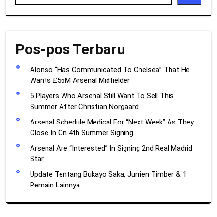
Pos-pos Terbaru
Alonso “Has Communicated To Chelsea” That He
Wants £56M Arsenal Midfielder
5 Players Who Arsenal Still Want To Sell This
Summer After Christian Norgaard
Arsenal Schedule Medical For “Next Week” As They
Close In On 4th Summer Signing
Arsenal Are “Interested” In Signing 2nd Real Madrid
Star
Update Tentang Bukayo Saka, Jurrien Timber & 1
Pemain Lainnya