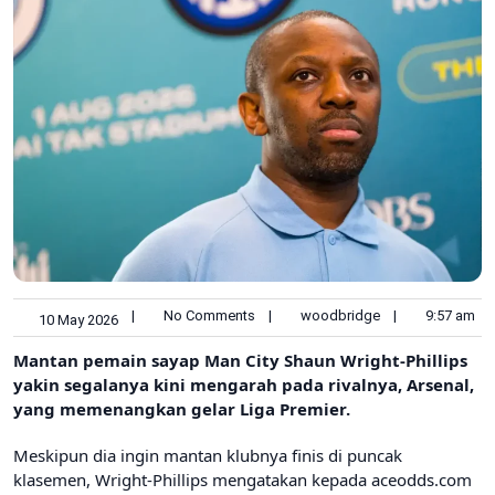
|
No Comments
|
woodbridge
|
9:57 am
10 May 2026
Mantan pemain sayap Man City Shaun Wright-Phillips
yakin segalanya kini mengarah pada rivalnya, Arsenal,
yang memenangkan gelar Liga Premier.
Meskipun dia ingin mantan klubnya finis di puncak
klasemen, Wright-Phillips mengatakan kepada aceodds.com