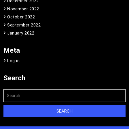
December 2022
November 2022
October 2022
September 2022
January 2022
Meta
Log in
Search