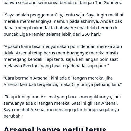
bahwa sekarang semuanya berada di tangan The Gunners:
“Saya adalah penggemar City, tentu saja. Saya ingin melihat
mereka memenanginya, namun pada akhirnya, Anda tidak
dapat mengabaikan fakta bahwa Arsenal telah berada di
puncak Liga Premier selama lebih dari 250 hari.”
“Apakah kami bisa menyamakan poin dengan mereka atau
tidak, Arsenal tetap harus membuangnya; mereka masih
memegang kendali. Tapi tentu saja, kehilangan poin saat
melawan Everton, yang bisa terjadi pada siapa pun.”
“Cara bermain Arsenal, kini ada di tangan mereka. Jika
Arsenal kembali tergelincir, maka City punya peluang lain.”
“Tetapi kini giliran Arsenal yang harus mengakhirinya, jadi
semuanya ada di tangan mereka. Saat ini giliran Arsenal.
Saya melihat Arsenal memenangi gelar hingga segalanya
berubah.”
Arsenal hanya perlu terus