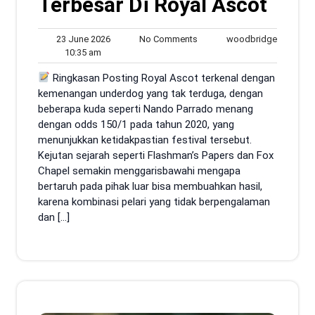
Terbesar Di Royal Ascot
23
No
woodbri
23 June 2026
No Comments
woodbridge
10:35
June
Comments
10:35 am
am
2026
Ringkasan Posting Royal Ascot terkenal dengan
kemenangan underdog yang tak terduga, dengan
beberapa kuda seperti Nando Parrado menang
dengan odds 150/1 pada tahun 2020, yang
menunjukkan ketidakpastian festival tersebut.
Kejutan sejarah seperti Flashman’s Papers dan Fox
Chapel semakin menggarisbawahi mengapa
bertaruh pada pihak luar bisa membuahkan hasil,
karena kombinasi pelari yang tidak berpengalaman
dan […]