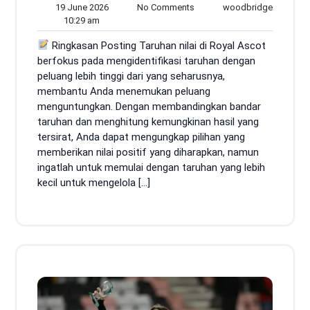
19
No
woodbri
19 June 2026
No Comments
woodbridge
10:29
June
Comments
10:29 am
am
2026
Ringkasan Posting Taruhan nilai di Royal Ascot
berfokus pada mengidentifikasi taruhan dengan
peluang lebih tinggi dari yang seharusnya,
membantu Anda menemukan peluang
menguntungkan. Dengan membandingkan bandar
taruhan dan menghitung kemungkinan hasil yang
tersirat, Anda dapat mengungkap pilihan yang
memberikan nilai positif yang diharapkan, namun
ingatlah untuk memulai dengan taruhan yang lebih
kecil untuk mengelola […]