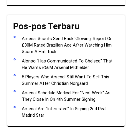
Pos-pos Terbaru
Arsenal Scouts Send Back ‘Glowing’ Report On
£30M Rated Brazilian Ace After Watching Him
Score A Hat Trick
Alonso “Has Communicated To Chelsea” That
He Wants £56M Arsenal Midfielder
5 Players Who Arsenal Still Want To Sell This
Summer After Christian Norgaard
Arsenal Schedule Medical For “Next Week” As
They Close In On 4th Summer Signing
Arsenal Are “Interested” In Signing 2nd Real
Madrid Star