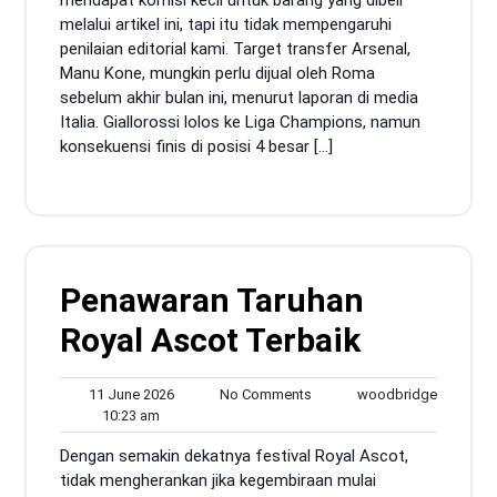
melalui artikel ini, tapi itu tidak mempengaruhi
penilaian editorial kami. Target transfer Arsenal,
Manu Kone, mungkin perlu dijual oleh Roma
sebelum akhir bulan ini, menurut laporan di media
Italia. Giallorossi lolos ke Liga Champions, namun
konsekuensi finis di posisi 4 besar […]
Penawaran Taruhan
Royal Ascot Terbaik
11
No
woodbri
11 June 2026
No Comments
woodbridge
10:23
June
Comments
10:23 am
am
2026
Dengan semakin dekatnya festival Royal Ascot,
tidak mengherankan jika kegembiraan mulai