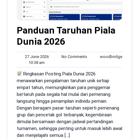
Panduan Taruhan Piala
Dunia 2026
27
No
woodbri
27 June 2026
No Comments
woodbridge
10:38
June
Comments
10:38 am
am
2026
Ringkasan Posting Piala Dunia 2026
menawarkan pengalaman taruhan unik setiap
empat tahun, memungkinkan para penggemar
bertaruh pada segala hal mulai dari pemenang
langsung hingga penampilan individu pemain.
Dengan beragam pasar taruhan seperti pemenang
grup dan pencetak gol terbanyak, kegembiraan
dimulai bersamaan dengan jadwal pertandingan
turnamen, sehingga penting untuk masuk lebih awal
dan menjelajahi semua […]