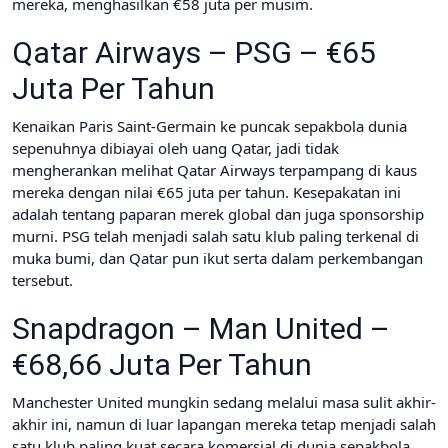
mereka, menghasilkan €58 juta per musim.
Qatar Airways – PSG – €65
Juta Per Tahun
Kenaikan Paris Saint-Germain ke puncak sepakbola dunia
sepenuhnya dibiayai oleh uang Qatar, jadi tidak
mengherankan melihat Qatar Airways terpampang di kaus
mereka dengan nilai €65 juta per tahun. Kesepakatan ini
adalah tentang paparan merek global dan juga sponsorship
murni. PSG telah menjadi salah satu klub paling terkenal di
muka bumi, dan Qatar pun ikut serta dalam perkembangan
tersebut.
Snapdragon – Man United –
€68,66 Juta Per Tahun
Manchester United mungkin sedang melalui masa sulit akhir-
akhir ini, namun di luar lapangan mereka tetap menjadi salah
satu klub paling kuat secara komersial di dunia sepakbola.