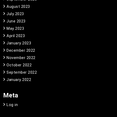
August 2023
July 2023
June 2023
May 2023
April 2023
January 2023
December 2022
November 2022
October 2022
September 2022
January 2022
Meta
Log in