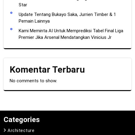
Star
Update Tentang Bukayo Saka, Jurrien Timber & 1
Pemain Lainnya
Kami Meminta AI Untuk Memprediksi Tabel Final Liga
Premier Jika Arsenal Mendatangkan Vinicius Jr
Komentar Terbaru
No comments to show.
Categories
Architecture