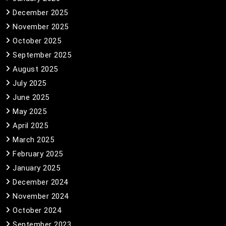
December 2025
November 2025
October 2025
September 2025
August 2025
July 2025
June 2025
May 2025
April 2025
March 2025
February 2025
January 2025
December 2024
November 2024
October 2024
September 2023