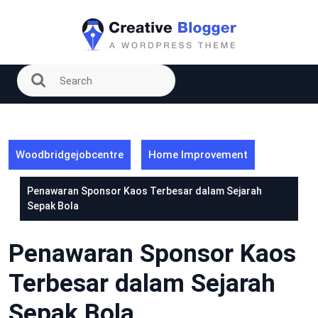
Skip
to
content
Woodbridgejobcentre
Home Improvement
Penawaran Sponsor Kaos Terbesar dalam Sejarah
Sepak Bola
Penawaran Sponsor Kaos
Terbesar dalam Sejarah
Sepak Bola