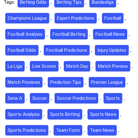
Tags:
Betting Odds
,
Betting Tips
,
Bundesliga
,
Champions League
,
Expert Predictions
,
Football
,
Football Analysis
,
Football Betting
,
Football News
,
Football Odds
,
Football Predictions
,
Injury Updates
,
La Liga
,
Live Scores
,
Match Day
,
Match Preview
,
Match Previews
,
Prediction Tips
,
Premier League
,
Serie A
,
Soccer
,
Soccer Predictions
,
Sports
,
Sports Analysis
,
Sports Betting
,
Sports News
,
Sports Predictions
,
Team Form
,
Team News
,