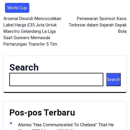
World Cup
Post
Arsenal Disuruh Mencocokkan
Penawaran Sponsor Kaos
Label Harga £35 Juta Untuk
Terbesar dalam Sejarah Sepak
navigation
Maestro Gelandang La Liga
Bola
Saat Gunners Memasuki
Pertarungan Transfer 5 Tim
Search
Search
Pos-pos Terbaru
Alonso “Has Communicated To Chelsea” That He