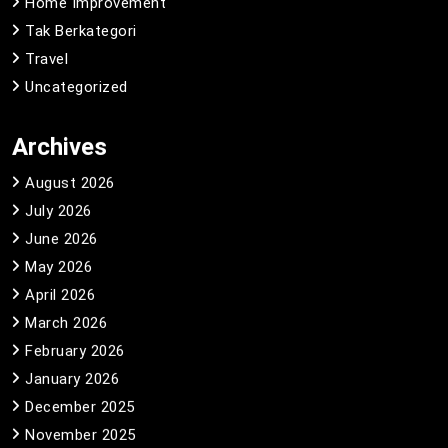
Home Improvement
Tak Berkategori
Travel
Uncategorized
Archives
August 2026
July 2026
June 2026
May 2026
April 2026
March 2026
February 2026
January 2026
December 2025
November 2025