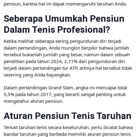
pensiun, karena hal ini dapat memengaruhi taruhan Anda.
Seberapa Umumkah Pensiun
Dalam Tenis Profesional?
Ketika melihat seberapa sering pengunduran diri terjadi
dalam pertandingan, Anda mungkin berpikir bahwa jumlah
tersebut bukanlah jumlah yang besar, namun dalam sebuah
penelitian pada tahun 2024, 2,11% dari pengunduran diri
terjadi dalam pertandingan tur ATP, artinya hal tersebut tidak
sesering yang Anda bayangkan.
Dalam pertandingan Grand Slam, angka ini mencapai total
5,5% pada tahun 2017, yang berarti sangat penting untuk
mengetahui aturan pensiun.
Aturan Pensiun Tenis Taruhan
Terkait taruhan tenis secara keseluruhan, perlu dicatat bahwa
bandar taruhan yang berbeda memiliki aturan pensiun tenis