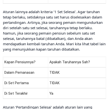
Aturan lainnya adalah kriteria ‘1 Set Selesai’. Agar taruhan
tetap berlaku, setidaknya satu set harus diselesaikan dalam
pertandingan. Artinya, jika seorang pemain mengundurkan
diri setelah satu set selesai, taruhannya tetap berlaku.
Namun, jika seorang pemain pensiun sebelum satu set
selesai, taruhannya batal (dibatalkan), dan Anda akan
mendapatkan kembali taruhan Anda. Mari kita lihat tabel lain
yang menunjukkan kapan taruhan dibatalkan.
Kapan Pensiunnya?
Apakah Taruhannya Sah?
Dalam Pemanasan
TIDAK
Di Set Pertama
TIDAK
Di Set Terakhir
Ya
Aturan ‘Pertandingan Selesai’ adalah aturan lain yang