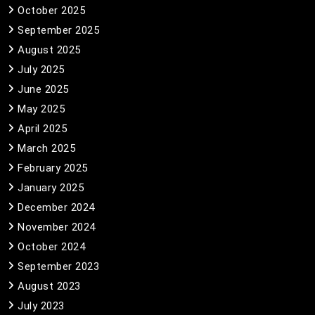
October 2025
September 2025
August 2025
July 2025
June 2025
May 2025
April 2025
March 2025
February 2025
January 2025
December 2024
November 2024
October 2024
September 2023
August 2023
July 2023