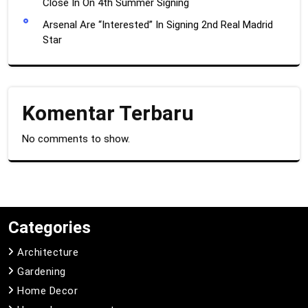
Close In On 4th Summer Signing
Arsenal Are “Interested” In Signing 2nd Real Madrid
Star
Komentar Terbaru
No comments to show.
Categories
Architecture
Gardening
Home Decor