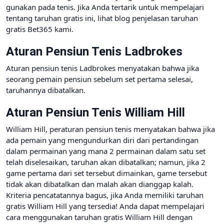
gunakan pada tenis. Jika Anda tertarik untuk mempelajari
tentang taruhan gratis ini, lihat blog penjelasan taruhan
gratis Bet365 kami.
Aturan Pensiun Tenis Ladbrokes
Aturan pensiun tenis Ladbrokes menyatakan bahwa jika
seorang pemain pensiun sebelum set pertama selesai,
taruhannya dibatalkan.
Aturan Pensiun Tenis William Hill
William Hill, peraturan pensiun tenis menyatakan bahwa jika
ada pemain yang mengundurkan diri dari pertandingan
dalam permainan yang mana 2 permainan dalam satu set
telah diselesaikan, taruhan akan dibatalkan; namun, jika 2
game pertama dari set tersebut dimainkan, game tersebut
tidak akan dibatalkan dan malah akan dianggap kalah.
Kriteria pencatatannya bagus, jika Anda memiliki taruhan
gratis William Hill yang tersedia! Anda dapat mempelajari
cara menggunakan taruhan gratis William Hill dengan