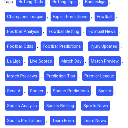
Tags:
Betting Odds
,
Betting Tips
,
Bundesliga
,
Champions League
,
Expert Predictions
,
Football
,
Football Analysis
,
Football Betting
,
Football News
,
Football Odds
,
Football Predictions
,
Injury Updates
,
La Liga
,
Live Scores
,
Match Day
,
Match Preview
,
Match Previews
,
Prediction Tips
,
Premier League
,
Serie A
,
Soccer
,
Soccer Predictions
,
Sports
,
Sports Analysis
,
Sports Betting
,
Sports News
,
Sports Predictions
,
Team Form
,
Team News
,