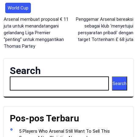
World Cup
Post
Arsenal membuat proposal € 11
Penggemar Arsenal bereaksi
juta untuk menandatangani
sebagai klub ‘menyetujui
navigation
gelandang Liga Premier
persyaratan pribadi’ dengan
“penting” untuk menggantikan
target Tottenham £ 68 juta
Thomas Partey
Search
Search
Pos-pos Terbaru
5 Players Who Arsenal Still Want To Sell This