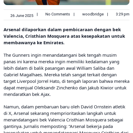
|
No Comments
|
woodbridge
|
3:29 pm
26 June 2025
Arsenal dilaporkan dalam pembicaraan dengan bek
Valencia, Cristhian Mosquera atas kesepakatan untuk
membawanya ke Emirates.
The Gunners ingin menandatangani bek tengah musim
panas ini karena mereka ingin memiliki kedalaman yang
lebih dalam di balik pasangan awal William Saliba dan
Gabriel Magalhaes. Mereka telah sangat terkait dengan
target Liverpool Jorrel Hato, di tengah laporan bahwa mereka
dapat menjual Oleksandr Zinchenko dan Jakub Kiwior untuk
mendaratkan bek Ajax.
Namun, dalam pembaruan baru oleh David Ornstein atletik
di X, Arsenal sekarang memprioritaskan langkah untuk
menandatangani bek Valencia Cristhian Mosquera sebagai
gantinya. Jurnalis memposting: “
Arsenal bekerja pada
kesepakatan untuk menandatangani Mosquera Cristhian dari