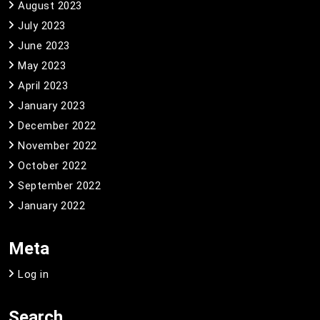
August 2023
July 2023
June 2023
May 2023
April 2023
January 2023
December 2022
November 2022
October 2022
September 2022
January 2022
Meta
Log in
Search