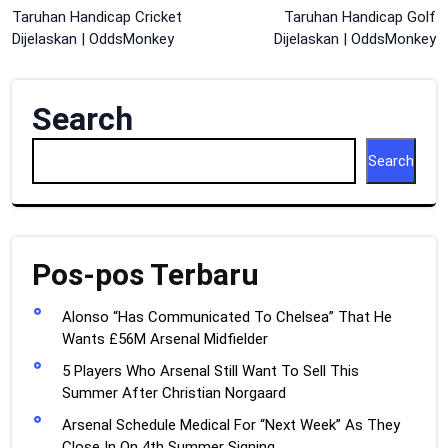
Post
Taruhan Handicap Cricket
Taruhan Handicap Golf
Dijelaskan | OddsMonkey
Dijelaskan | OddsMonkey
navigation
Search
Search
Pos-pos Terbaru
Alonso “Has Communicated To Chelsea” That He
Wants £56M Arsenal Midfielder
5 Players Who Arsenal Still Want To Sell This
Summer After Christian Norgaard
Arsenal Schedule Medical For “Next Week” As They
Close In On 4th Summer Signing