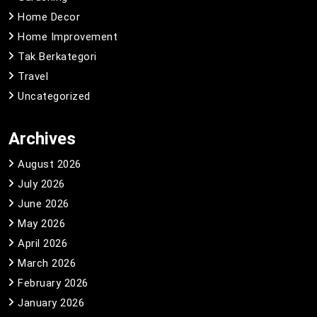
Home Decor
Home Improvement
Tak Berkategori
Travel
Uncategorized
Archives
August 2026
July 2026
June 2026
May 2026
April 2026
March 2026
February 2026
January 2026