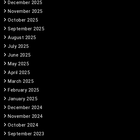
December 2025
November 2025
October 2025
September 2025
August 2025
July 2025
June 2025
May 2025
April 2025
March 2025
February 2025
January 2025
December 2024
November 2024
October 2024
September 2023