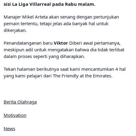
sisi La Liga Villarreal pada Rabu malam.
Manajer Mikel Arteta akan senang dengan pertunjukan
pemain tertentu, tetapi jelas ada banyak hal untuk
dikerjakan.
Penandatanganan baru
Viktor
Diberi awal pertamanya,
meskipun adil untuk mengatakan bahwa dia tidak terlibat
dalam proses seperti yang diharapkan.
Tekan halaman berikutnya saat kami mencantumkan 4 hal
yang kami pelajari dari The Friendly at the Emirates.
Berita Olahraga
Motivation
News