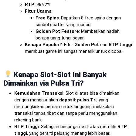
RTP
: 96.92%
Fitur Utama
:
Free Spins
: Dapatkan 8 free spins dengan
simbol scatter yang muncul.
Golden Pot Feature
: Memberikan hadiah
berupa uang tunai besar.
Kenapa Populer?
: Fitur
Golden Pot
dan
RTP tinggi
membuat game ini sangat menarik untuk dicoba.
Kenapa Slot-Slot Ini Banyak
Dimainkan via Pulsa Tri?
Kemudahan Transaksi
: Slot di atas bisa dimainkan
dengan menggunakan
deposit pulsa Tri
, yang
memungkinkan pemain untuk langsung melakukan
transaksi tanpa ribet dan tanpa perlu menggunakan
rekening bank.
RTP Tinggi
: Sebagian besar game di atas memiliki
RTP
tinggi
, yang berarti peluang menang lebih besar.