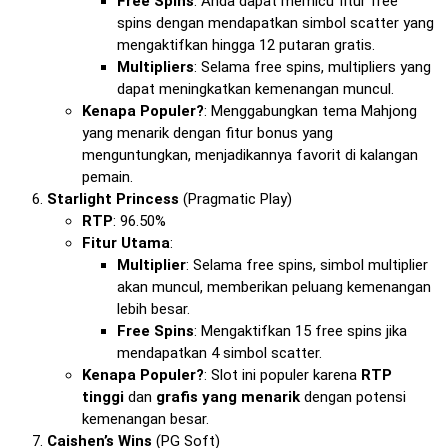
Free Spins
: Anda dapat memicu fitur free
spins dengan mendapatkan simbol scatter yang
mengaktifkan hingga 12 putaran gratis.
Multipliers
: Selama free spins, multipliers yang
dapat meningkatkan kemenangan muncul.
Kenapa Populer?
: Menggabungkan tema Mahjong
yang menarik dengan fitur bonus yang
menguntungkan, menjadikannya favorit di kalangan
pemain.
Starlight Princess
(Pragmatic Play)
RTP
: 96.50%
Fitur Utama
:
Multiplier
: Selama free spins, simbol multiplier
akan muncul, memberikan peluang kemenangan
lebih besar.
Free Spins
: Mengaktifkan 15 free spins jika
mendapatkan 4 simbol scatter.
Kenapa Populer?
: Slot ini populer karena
RTP
tinggi
dan
grafis yang menarik
dengan potensi
kemenangan besar.
Caishen’s Wins
(PG Soft)