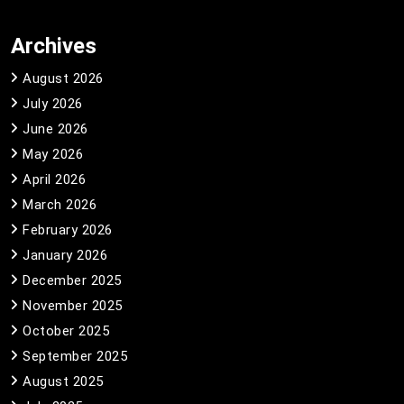
Archives
August 2026
July 2026
June 2026
May 2026
April 2026
March 2026
February 2026
January 2026
December 2025
November 2025
October 2025
September 2025
August 2025