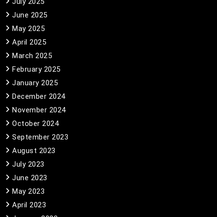
July 2025
June 2025
May 2025
April 2025
March 2025
February 2025
January 2025
December 2024
November 2024
October 2024
September 2023
August 2023
July 2023
June 2023
May 2023
April 2023