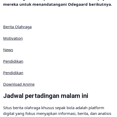
mereka untuk menandatangani Odegaard berikutnya.
Berita Olahraga
Motivation
News
Pendidikan
Pendidikan
Download Anime
Jadwal pertadingan malam ini
Situs berita olahraga khusus sepak bola adalah platform
digital yang fokus menyajikan informasi, berita, dan analisis