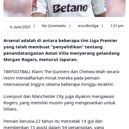
|
No Comments
|
woodbridge
|
1:21 pm
6 June 2025
Arsenal adalah di antara beberapa tim Liga Premier
yang telah membuat “penyelidikan” tentang
penandatanganan Aston Villa menyerang gelandang
Morgan Rogers, menurut laporan.
TBRFOOTBALL
Klaim The Gunners dan Chelsea telah secara
resmi mendaftarkan minat mereka pada pemain
internasional Inggris selama beberapa minggu terakhir.
Liverpool dan Manchester City juga diyakini mengawasi
Rogers, yang memiliki musim yang mengesankan untuk
Villans.
Pemain berusia 22 tahun itu mencetak 14 gol dan
memberikan 15 assist dalam 54 penampilan, yang