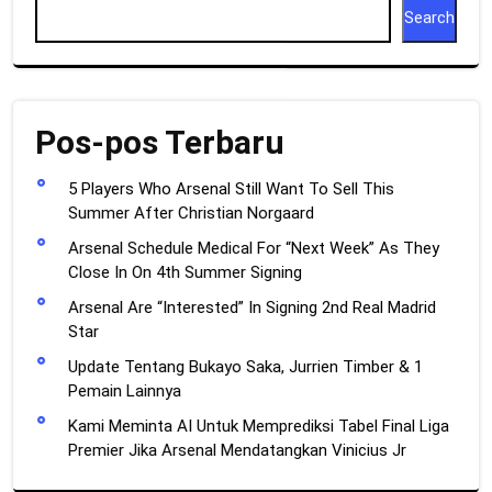
Search
Pos-pos Terbaru
5 Players Who Arsenal Still Want To Sell This
Summer After Christian Norgaard
Arsenal Schedule Medical For “Next Week” As They
Close In On 4th Summer Signing
Arsenal Are “Interested” In Signing 2nd Real Madrid
Star
Update Tentang Bukayo Saka, Jurrien Timber & 1
Pemain Lainnya
Kami Meminta AI Untuk Memprediksi Tabel Final Liga
Premier Jika Arsenal Mendatangkan Vinicius Jr