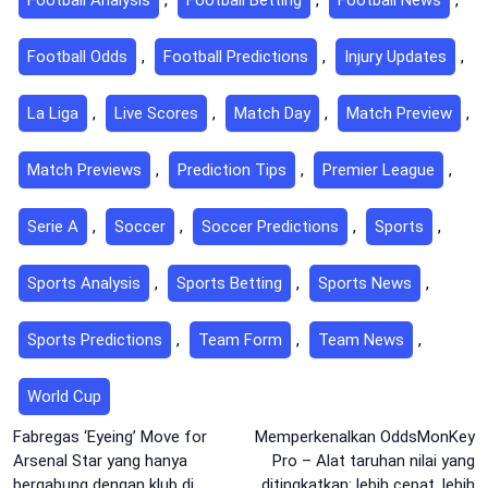
Football Odds
,
Football Predictions
,
Injury Updates
,
La Liga
,
Live Scores
,
Match Day
,
Match Preview
,
Match Previews
,
Prediction Tips
,
Premier League
,
Serie A
,
Soccer
,
Soccer Predictions
,
Sports
,
Sports Analysis
,
Sports Betting
,
Sports News
,
Sports Predictions
,
Team Form
,
Team News
,
World Cup
Post
Fabregas ‘Eyeing’ Move for
Memperkenalkan OddsMonKey
Arsenal Star yang hanya
Pro – Alat taruhan nilai yang
navigation
bergabung dengan klub di
ditingkatkan: lebih cepat, lebih