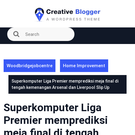
Skip
to
content
Woodbridgejobcentre
Home Improvement
Superkomputer Liga Premier memprediksi meja final di
tengah kemenangan Arsenal dan Liverpool Slip Up
Superkomputer Liga
Premier memprediksi
meja final di tengah