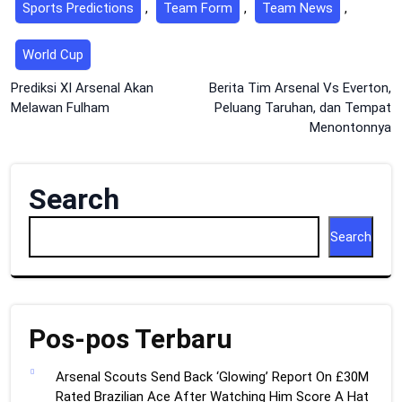
Sports Predictions
,
Team Form
,
Team News
,
World Cup
Post
Prediksi XI Arsenal Akan
Berita Tim Arsenal Vs Everton,
Melawan Fulham
Peluang Taruhan, dan Tempat
navigation
Menontonnya
Search
Search
Pos-pos Terbaru
Arsenal Scouts Send Back ‘Glowing’ Report On £30M
Rated Brazilian Ace After Watching Him Score A Hat