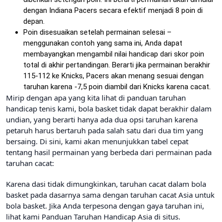
dengan Indiana Pacers secara efektif menjadi 8 poin di
depan.
Poin disesuaikan setelah permainan selesai –
menggunakan contoh yang sama ini, Anda dapat
membayangkan mengambil nilai handicap dari skor poin
total di akhir pertandingan. Berarti jika permainan berakhir
115-112 ke Knicks, Pacers akan menang sesuai dengan
taruhan karena -7,5 poin diambil dari Knicks karena cacat.
Mirip dengan apa yang kita lihat di panduan taruhan
handicap tenis kami, bola basket tidak dapat berakhir dalam
undian, yang berarti hanya ada dua opsi taruhan karena
petaruh harus bertaruh pada salah satu dari dua tim yang
bersaing. Di sini, kami akan menunjukkan tabel cepat
tentang hasil permainan yang berbeda dari permainan pada
taruhan cacat:
Karena dasi tidak dimungkinkan, taruhan cacat dalam bola
basket pada dasarnya sama dengan taruhan cacat Asia untuk
bola basket. Jika Anda terpesona dengan gaya taruhan ini,
lihat kami
Panduan Taruhan Handicap Asia
di situs.