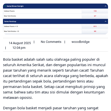
|
No Comments
|
woodbridge
14 August 2025
|
12:04 pm
Bola basket adalah salah satu olahraga paling populer di
seluruh Amerika Serikat, dan dengan popularitas ini muncul
pasar taruhan yang menarik seperti taruhan cacat! Taruhan
cacat terlihat di seluruh acara olahraga yang berbeda, apakah
itu pertandingan sepak bola, pertandingan tenis atau
permainan bola basket. Setiap cacat mengikuti prinsip yang
sama: bahwa satu tim atau sisi dimulai dengan keuntungan
melawan oposisi.
Dengan bola basket menjadi pasar taruhan yang sangat