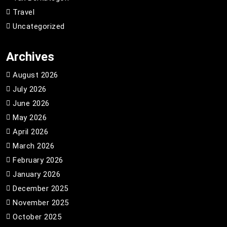
Travel
Uncategorized
Archives
August 2026
July 2026
June 2026
May 2026
April 2026
March 2026
February 2026
January 2026
December 2025
November 2025
October 2025