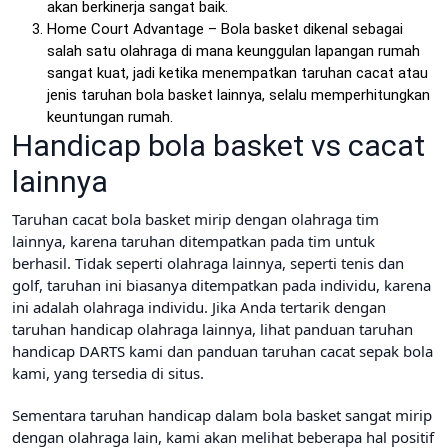
akan berkinerja sangat baik.
Home Court Advantage – Bola basket dikenal sebagai
salah satu olahraga di mana keunggulan lapangan rumah
sangat kuat, jadi ketika menempatkan taruhan cacat atau
jenis taruhan bola basket lainnya, selalu memperhitungkan
keuntungan rumah.
Handicap bola basket vs cacat
lainnya
Taruhan cacat bola basket mirip dengan olahraga tim
lainnya, karena taruhan ditempatkan pada tim untuk
berhasil. Tidak seperti olahraga lainnya, seperti tenis dan
golf, taruhan ini biasanya ditempatkan pada individu, karena
ini adalah olahraga individu. Jika Anda tertarik dengan
taruhan handicap olahraga lainnya, lihat panduan taruhan
handicap DARTS kami dan panduan taruhan cacat sepak bola
kami, yang tersedia di situs.
Sementara taruhan handicap dalam bola basket sangat mirip
dengan olahraga lain, kami akan melihat beberapa hal positif