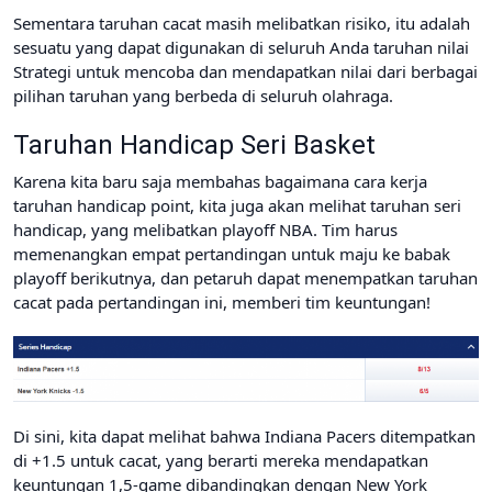
Sementara taruhan cacat masih melibatkan risiko, itu adalah
sesuatu yang dapat digunakan di seluruh Anda
taruhan nilai
Strategi untuk mencoba dan mendapatkan nilai dari berbagai
pilihan taruhan yang berbeda di seluruh olahraga.
Taruhan Handicap Seri Basket
Karena kita baru saja membahas bagaimana cara kerja
taruhan handicap point, kita juga akan melihat taruhan seri
handicap, yang melibatkan playoff NBA. Tim harus
memenangkan empat pertandingan untuk maju ke babak
playoff berikutnya, dan petaruh dapat menempatkan taruhan
cacat pada pertandingan ini, memberi tim keuntungan!
Di sini, kita dapat melihat bahwa Indiana Pacers ditempatkan
di +1.5 untuk cacat, yang berarti mereka mendapatkan
keuntungan 1,5-game dibandingkan dengan New York