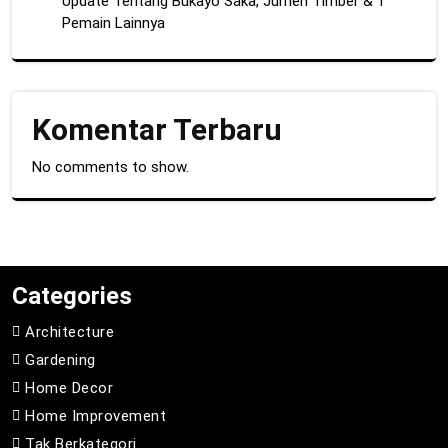
Update Tentang Bukayo Saka, Jurrien Timber & 1
Pemain Lainnya
Komentar Terbaru
No comments to show.
Categories
Architecture
Gardening
Home Decor
Home Improvement
Tak Berkategori