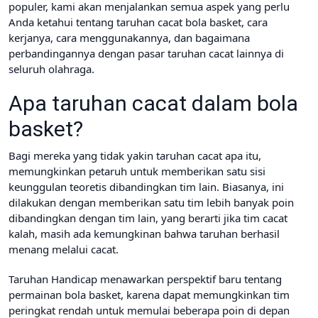
populer, kami akan menjalankan semua aspek yang perlu
Anda ketahui tentang taruhan cacat bola basket, cara
kerjanya, cara menggunakannya, dan bagaimana
perbandingannya dengan pasar taruhan cacat lainnya di
seluruh olahraga.
Apa taruhan cacat dalam bola
basket?
Bagi mereka yang tidak yakin taruhan cacat apa itu,
memungkinkan petaruh untuk memberikan satu sisi
keunggulan teoretis dibandingkan tim lain. Biasanya, ini
dilakukan dengan memberikan satu tim lebih banyak poin
dibandingkan dengan tim lain, yang berarti jika tim cacat
kalah, masih ada kemungkinan bahwa taruhan berhasil
menang melalui cacat.
Taruhan Handicap menawarkan perspektif baru tentang
permainan bola basket, karena dapat memungkinkan tim
peringkat rendah untuk memulai beberapa poin di depan