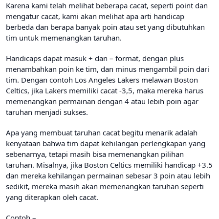
Karena kami telah melihat beberapa cacat, seperti point dan
mengatur cacat, kami akan melihat apa arti handicap
berbeda dan berapa banyak poin atau set yang dibutuhkan
tim untuk memenangkan taruhan.
Handicaps dapat masuk + dan – format, dengan plus
menambahkan poin ke tim, dan minus mengambil poin dari
tim. Dengan contoh Los Angeles Lakers melawan Boston
Celtics, jika Lakers memiliki cacat -3,5, maka mereka harus
memenangkan permainan dengan 4 atau lebih poin agar
taruhan menjadi sukses.
Apa yang membuat taruhan cacat begitu menarik adalah
kenyataan bahwa tim dapat kehilangan perlengkapan yang
sebenarnya, tetapi masih bisa memenangkan pilihan
taruhan. Misalnya, jika Boston Celtics memiliki handicap +3.5
dan mereka kehilangan permainan sebesar 3 poin atau lebih
sedikit, mereka masih akan memenangkan taruhan seperti
yang diterapkan oleh cacat.
Contoh –