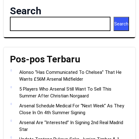
Search
Search
Pos-pos Terbaru
Alonso “Has Communicated To Chelsea” That He
Wants £56M Arsenal Midfielder
5 Players Who Arsenal Still Want To Sell This
Summer After Christian Norgaard
Arsenal Schedule Medical For “Next Week” As They
Close In On 4th Summer Signing
Arsenal Are “Interested” In Signing 2nd Real Madrid
Star