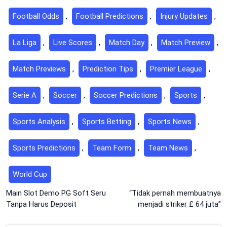
Football Odds
,
Football Predictions
,
Injury Updates
,
La Liga
,
Live Scores
,
Match Day
,
Match Preview
,
Match Previews
,
Prediction Tips
,
Premier League
,
Serie A
,
Soccer
,
Soccer Predictions
,
Sports
,
Sports Analysis
,
Sports Betting
,
Sports News
,
Sports Predictions
,
Team Form
,
Team News
,
World Cup
Post
Main Slot Demo PG Soft Seru
“Tidak pernah membuatnya
Tanpa Harus Deposit
menjadi striker £ 64 juta”
navigation