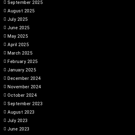
September 2025
August 2025
July 2025
June 2025
May 2025
April 2025
March 2025
February 2025
January 2025
December 2024
November 2024
October 2024
September 2023
August 2023
July 2023
June 2023