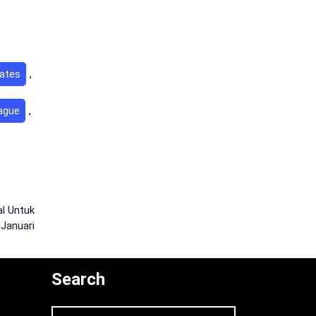
dates
,
ague
,
al Untuk
 Januari
Search