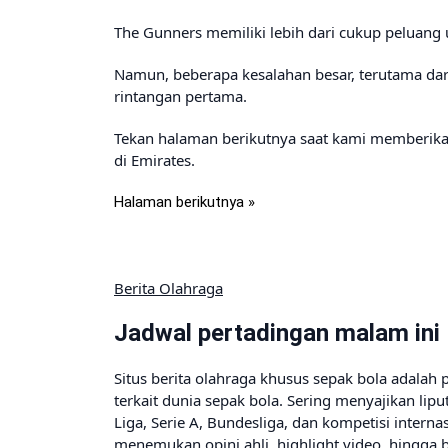
The Gunners memiliki lebih dari cukup peluang
Namun, beberapa kesalahan besar, terutama dari 
rintangan pertama.
Tekan halaman berikutnya saat kami memberikan
di Emirates.
Halaman berikutnya »
Berita Olahraga
Jadwal pertadingan malam ini
Situs berita olahraga khusus sepak bola adalah p
terkait dunia sepak bola. Sering menyajikan lipu
Liga, Serie A, Bundesliga, dan kompetisi interna
menemukan opini ahli, highlight video, hingga 