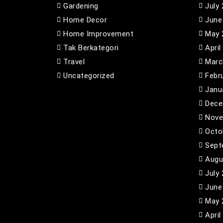
Gardening
July
Home Decor
June
Home Improvement
May 
Tak Berkategori
April
Travel
Marc
Uncategorized
Febr
Janu
Dece
Nove
Octo
Sept
Augu
July
June
May 
April