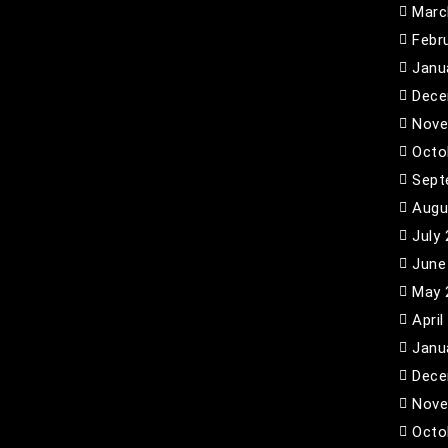
Marc
Febr
Janu
Dece
Nove
Octo
Sept
Augu
July
June
May 
April
Janu
Dece
Nove
Octo