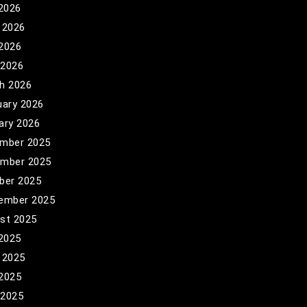
 2026
 2026
2026
 2026
h 2026
uary 2026
ary 2026
mber 2025
mber 2025
ber 2025
ember 2025
st 2025
 2025
 2025
2025
 2025