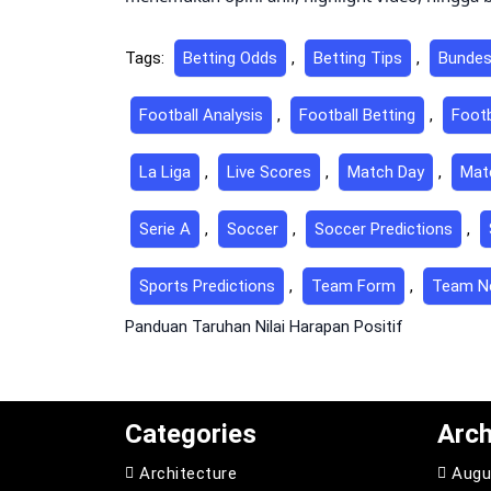
Tags:
Betting Odds
,
Betting Tips
,
Bundes
Football Analysis
,
Football Betting
,
Foot
La Liga
,
Live Scores
,
Match Day
,
Mat
Serie A
,
Soccer
,
Soccer Predictions
,
Sports Predictions
,
Team Form
,
Team N
Post
Panduan Taruhan Nilai Harapan Positif
navigation
Categories
Arch
Architecture
Augu