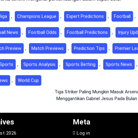
liga
,
Champions League
,
Expert Predictions
,
Football
,
ball News
,
Football Odds
,
Football Predictions
,
Injury Up
ch Preview
,
Match Previews
,
Prediction Tips
,
Premier Le
Sports
,
Sports Analysis
,
Sports Betting
,
Sports News
,
ews
,
World Cup
Tiga Striker Paling Mungkin Masuk Arsen
Menggantikan Gabriel Jesus Pada Bulan
ives
Meta
st 2026
Log in