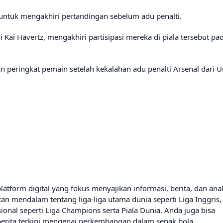
 untuk mengakhiri pertandingan sebelum adu penalti.
Kai Havertz, mengakhiri partisipasi mereka di piala tersebut pa
 peringkat pemain setelah kekalahan adu penalti Arsenal dari U
latform digital yang fokus menyajikan informasi, berita, dan anal
tan mendalam tentang liga-liga utama dunia seperti Liga Inggris,
sional seperti Liga Champions serta Piala Dunia. Anda juga bisa
berita terkini mengenai perkembangan dalam sepak bola.