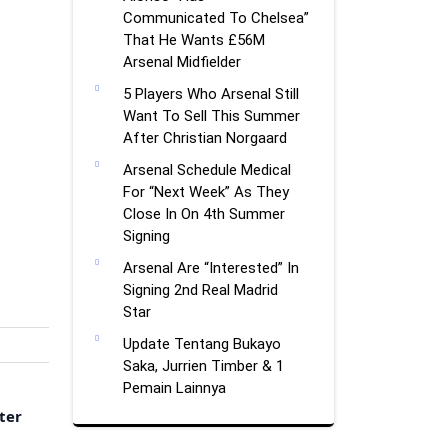
Communicated To Chelsea”
That He Wants £56M
Arsenal Midfielder
5 Players Who Arsenal Still
Want To Sell This Summer
After Christian Norgaard
Arsenal Schedule Medical
For “Next Week” As They
Close In On 4th Summer
Signing
Arsenal Are “Interested” In
Signing 2nd Real Madrid
Star
Update Tentang Bukayo
Saka, Jurrien Timber & 1
Pemain Lainnya
ter