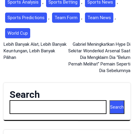
Sports Analysis
,
Sports Betting
,
Sports News
,
Sports Predictions
,
Team Form
,
Team News
,
World Cup
Post
Lebih Banyak Alat, Lebih Banyak
Gabriel Meningkatkan Hype Di
Keuntungan, Lebih Banyak
Sekitar Wonderkid Arsenal Saat
navigation
Pilihan
Dia Mengklaim Dia “Belum
Pernah Melihat” Pemain Seperti
Dia Sebelumnya
Search
Search