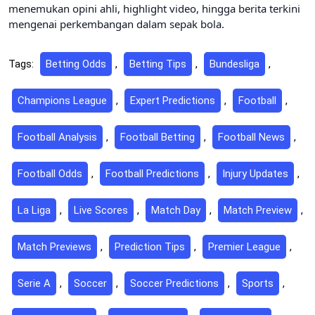
menemukan opini ahli, highlight video, hingga berita terkini
mengenai perkembangan dalam sepak bola.
Tags:
Betting Odds
,
Betting Tips
,
Bundesliga
,
Champions League
,
Expert Predictions
,
Football
,
Football Analysis
,
Football Betting
,
Football News
,
Football Odds
,
Football Predictions
,
Injury Updates
,
La Liga
,
Live Scores
,
Match Day
,
Match Preview
,
Match Previews
,
Prediction Tips
,
Premier League
,
Serie A
,
Soccer
,
Soccer Predictions
,
Sports
,