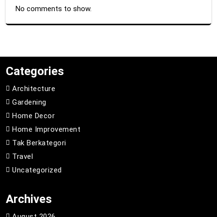
No comments to show.
Categories
Architecture
Gardening
Home Decor
Home Improvement
Tak Berkategori
Travel
Uncategorized
Archives
August 2026