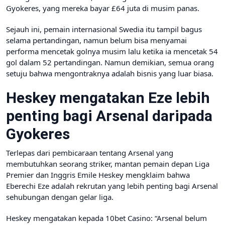
Gyokeres, yang mereka bayar £64 juta di musim panas.
Sejauh ini, pemain internasional Swedia itu tampil bagus
selama pertandingan, namun belum bisa menyamai
performa mencetak golnya musim lalu ketika ia mencetak 54
gol dalam 52 pertandingan. Namun demikian, semua orang
setuju bahwa mengontraknya adalah bisnis yang luar biasa.
Heskey mengatakan Eze lebih
penting bagi Arsenal daripada
Gyokeres
Terlepas dari pembicaraan tentang Arsenal yang
membutuhkan seorang striker, mantan pemain depan Liga
Premier dan Inggris Emile Heskey mengklaim bahwa
Eberechi Eze adalah rekrutan yang lebih penting bagi Arsenal
sehubungan dengan gelar liga.
Heskey mengatakan kepada 10bet Casino: “Arsenal belum