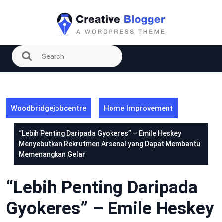
Skip
to
content
Woodbridgejobcentre
Home Improvement
“Lebih Penting Daripada Gyokeres” – Emile Heskey
Menyebutkan Rekrutmen Arsenal yang Dapat Membantu
Memenangkan Gelar
“Lebih Penting Daripada
Gyokeres” – Emile Heskey