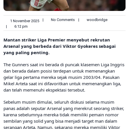
|
No Comments
|
woodbridge
1 November 2025
|
6:12 pm
Mantan striker Liga Premier menyebut rekrutan
Arsenal yang berbeda dari Viktor Gyokeres sebagai
yang paling penting.
The Gunners saat ini berada di puncak klasemen Liga Inggris
dan berada dalam posisi terdepan untuk memenangkan
gelar liga pertama mereka sejak musim 2003/04. Pasukan
Mikel Arteta saat ini difavoritkan untuk memenangkan liga,
dan telah memenuhi ekspektasi tersebut.
Sebelum musim dimulai, seluruh diskusi selama musim
panas adalah seputar Arsenal yang merekrut seorang striker,
karena sebelumnya mereka tidak memiliki pemain nomor
sembilan yang solid yang bisa menjadi target man dalam
serangan Arteta. Namun, sekarang mereka memiliki Viktor