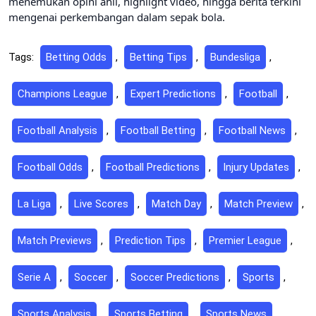
menemukan opini ahli, highlight video, hingga berita terkini
mengenai perkembangan dalam sepak bola.
Tags:
Betting Odds
,
Betting Tips
,
Bundesliga
,
Champions League
,
Expert Predictions
,
Football
,
Football Analysis
,
Football Betting
,
Football News
,
Football Odds
,
Football Predictions
,
Injury Updates
,
La Liga
,
Live Scores
,
Match Day
,
Match Preview
,
Match Previews
,
Prediction Tips
,
Premier League
,
Serie A
,
Soccer
,
Soccer Predictions
,
Sports
,
Sports Analysis
,
Sports Betting
,
Sports News
,