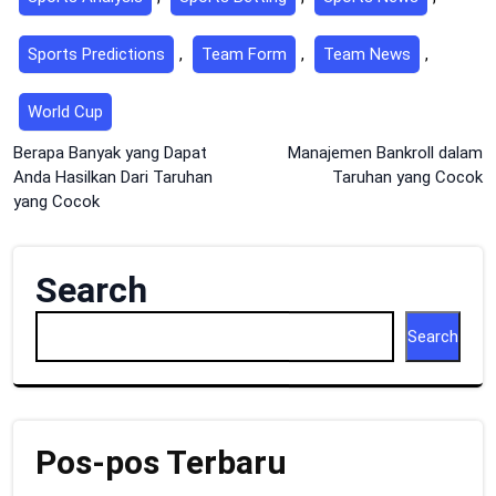
Sports Predictions
,
Team Form
,
Team News
,
World Cup
Post
Berapa Banyak yang Dapat
Manajemen Bankroll dalam
Anda Hasilkan Dari Taruhan
Taruhan yang Cocok
navigation
yang Cocok
Search
Search
Pos-pos Terbaru