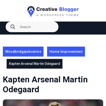
Skip
to
content
Woodbridgejobcentre
Home Improvement
Kapten Arsenal Martin Odegaard
Kapten Arsenal Martin
Odegaard