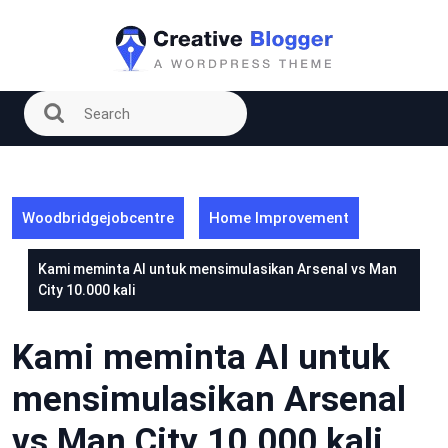
Skip
to
content
Woodbridgejobcentre
Home Improvement
Kami meminta AI untuk mensimulasikan Arsenal vs Man
City 10.000 kali
Kami meminta AI untuk
mensimulasikan Arsenal
vs Man City 10.000 kali