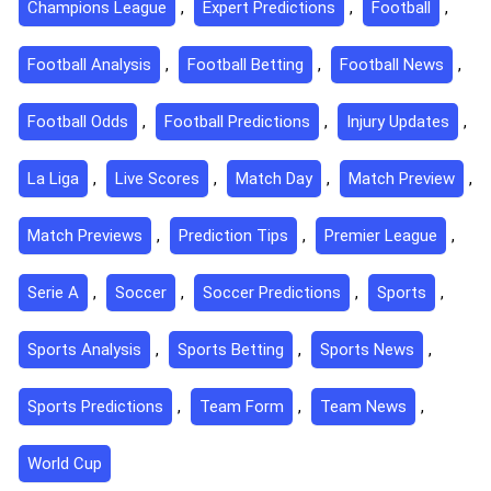
Champions League
,
Expert Predictions
,
Football
,
Football Analysis
,
Football Betting
,
Football News
,
Football Odds
,
Football Predictions
,
Injury Updates
,
La Liga
,
Live Scores
,
Match Day
,
Match Preview
,
Match Previews
,
Prediction Tips
,
Premier League
,
Serie A
,
Soccer
,
Soccer Predictions
,
Sports
,
Sports Analysis
,
Sports Betting
,
Sports News
,
Sports Predictions
,
Team Form
,
Team News
,
World Cup