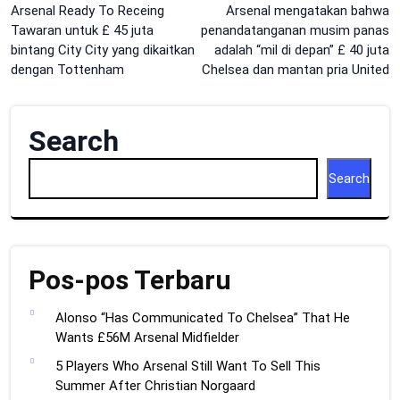
Post
Arsenal Ready To Receing
Arsenal mengatakan bahwa
Tawaran untuk £ 45 juta
penandatanganan musim panas
navigation
bintang City City yang dikaitkan
adalah “mil di depan” £ 40 juta
dengan Tottenham
Chelsea dan mantan pria United
Search
Search
Pos-pos Terbaru
Alonso “Has Communicated To Chelsea” That He
Wants £56M Arsenal Midfielder
5 Players Who Arsenal Still Want To Sell This
Summer After Christian Norgaard