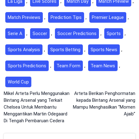
La Liga
,
Live Scores
,
Match Day
,
Match Preview
,
Match Previews
,
Prediction Tips
,
Premier League
,
Serie A
,
Soccer
,
Soccer Predictions
,
Sports
,
Sports Analysis
,
Sports Betting
,
Sports News
,
Sports Predictions
,
Team Form
,
Team News
,
World Cup
Post
Mikel Arteta Perlu Menggunakan
Arteta Berikan Penghormatan
Bintang Arsenal yang Terkait
kepada Bintang Arsenal yang
navigation
Chelsea Untuk Membantu
Mampu Menghasilkan “Momen
Menggantikan Martin Odegaard
Ajaib”
Di Tengah Pembaruan Cedera