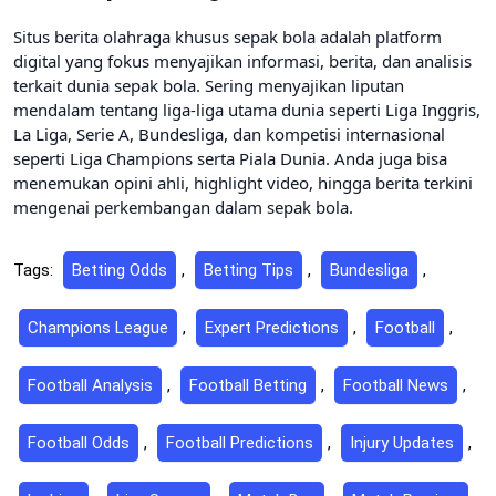
Situs berita olahraga khusus sepak bola adalah platform
digital yang fokus menyajikan informasi, berita, dan analisis
terkait dunia sepak bola. Sering menyajikan liputan
mendalam tentang liga-liga utama dunia seperti Liga Inggris,
La Liga, Serie A, Bundesliga, dan kompetisi internasional
seperti Liga Champions serta Piala Dunia. Anda juga bisa
menemukan opini ahli, highlight video, hingga berita terkini
mengenai perkembangan dalam sepak bola.
Tags:
Betting Odds
,
Betting Tips
,
Bundesliga
,
Champions League
,
Expert Predictions
,
Football
,
Football Analysis
,
Football Betting
,
Football News
,
Football Odds
,
Football Predictions
,
Injury Updates
,