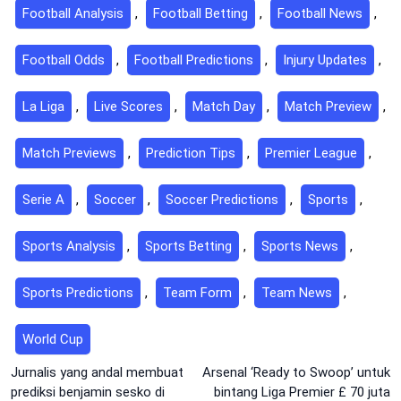
Football Analysis
,
Football Betting
,
Football News
,
Football Odds
,
Football Predictions
,
Injury Updates
,
La Liga
,
Live Scores
,
Match Day
,
Match Preview
,
Match Previews
,
Prediction Tips
,
Premier League
,
Serie A
,
Soccer
,
Soccer Predictions
,
Sports
,
Sports Analysis
,
Sports Betting
,
Sports News
,
Sports Predictions
,
Team Form
,
Team News
,
World Cup
Post
Jurnalis yang andal membuat
Arsenal ‘Ready to Swoop’ untuk
prediksi benjamin sesko di
bintang Liga Premier £ 70 juta