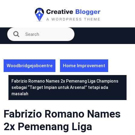
Skip
to
content
Woodbridgejobcentre
Home Improvement
Fabrizio Romano Names 2x Pemenang Liga Champions
sebagai “Target Impian untuk Arsenal” tetapi ada
masalah
Fabrizio Romano Names
2x Pemenang Liga