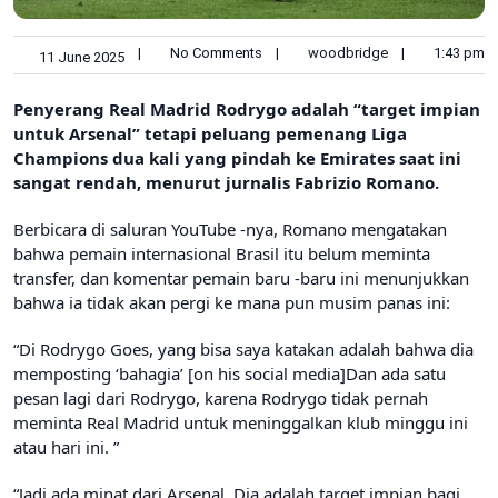
|
No Comments
|
woodbridge
|
1:43 pm
11 June 2025
Penyerang Real Madrid Rodrygo adalah “target impian
untuk Arsenal” tetapi peluang pemenang Liga
Champions dua kali yang pindah ke Emirates saat ini
sangat rendah, menurut jurnalis Fabrizio Romano.
Berbicara di saluran YouTube -nya, Romano mengatakan
bahwa pemain internasional Brasil itu belum meminta
transfer, dan komentar pemain baru -baru ini menunjukkan
bahwa ia tidak akan pergi ke mana pun musim panas ini:
“Di Rodrygo Goes, yang bisa saya katakan adalah bahwa dia
memposting ‘bahagia’ [on his social media]Dan ada satu
pesan lagi dari Rodrygo, karena Rodrygo tidak pernah
meminta Real Madrid untuk meninggalkan klub minggu ini
atau hari ini. ”
“Jadi ada minat dari Arsenal. Dia adalah target impian bagi