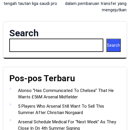
navigation
tengah tautan liga saudi pro
dalam pembaruan transfer yang
mengejutkan
Search
Search
Pos-pos Terbaru
Alonso “Has Communicated To Chelsea” That He
Wants £56M Arsenal Midfielder
5 Players Who Arsenal Still Want To Sell This
Summer After Christian Norgaard
Arsenal Schedule Medical For “Next Week” As They
Close In On 4th Summer Signing