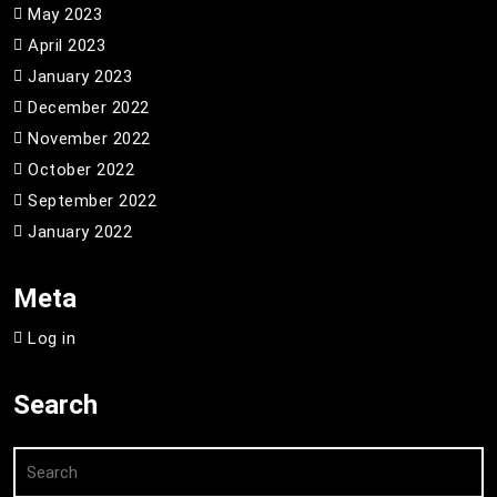
May 2023
April 2023
January 2023
December 2022
November 2022
October 2022
September 2022
January 2022
Meta
Log in
Search