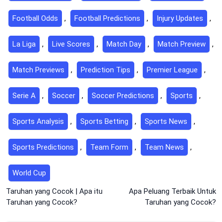
Football Odds
,
Football Predictions
,
Injury Updates
,
La Liga
,
Live Scores
,
Match Day
,
Match Preview
,
Match Previews
,
Prediction Tips
,
Premier League
,
Serie A
,
Soccer
,
Soccer Predictions
,
Sports
,
Sports Analysis
,
Sports Betting
,
Sports News
,
Sports Predictions
,
Team Form
,
Team News
,
World Cup
Post
Taruhan yang Cocok | Apa itu
Apa Peluang Terbaik Untuk
Taruhan yang Cocok?
Taruhan yang Cocok?
navigation