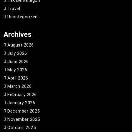
Tak Berkategori
Travel
Uncategorized
Archives
August 2026
July 2026
June 2026
May 2026
April 2026
March 2026
February 2026
January 2026
December 2025
November 2025
October 2025