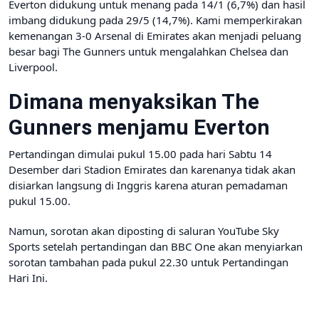
Everton didukung untuk menang pada 14/1 (6,7%) dan hasil
imbang didukung pada 29/5 (14,7%). Kami memperkirakan
kemenangan 3-0 Arsenal di Emirates akan menjadi peluang
besar bagi The Gunners untuk mengalahkan Chelsea dan
Liverpool.
Dimana menyaksikan The
Gunners menjamu Everton
Pertandingan dimulai pukul 15.00 pada hari Sabtu 14
Desember dari Stadion Emirates dan karenanya tidak akan
disiarkan langsung di Inggris karena aturan pemadaman
pukul 15.00.
Namun, sorotan akan diposting di saluran YouTube Sky
Sports setelah pertandingan dan BBC One akan menyiarkan
sorotan tambahan pada pukul 22.30 untuk Pertandingan
Hari Ini.