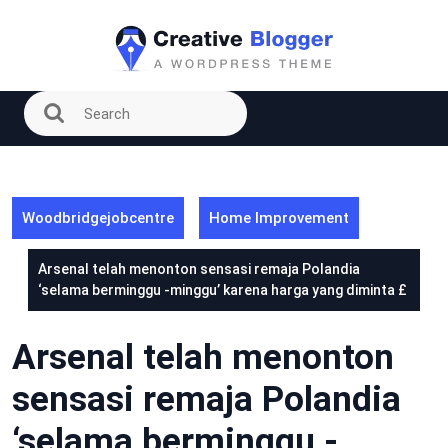
Skip
to
content
Woodbridgejobcentre
Home Improvement
Arsenal telah menonton sensasi remaja Polandia
‘selama berminggu -minggu’ karena harga yang diminta £
Arsenal telah menonton
sensasi remaja Polandia
‘selama berminggu -