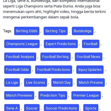
La Liga, Serie A, Bundesliga, dan kompetisi internasional
seperti Liga Champions serta Piala Dunia. Anda juga bisa
menemukan opini ahli, highlight video, hingga berita terkini
mengenai perkembangan dalam sepak bola.
Tags:
Betting Odds
,
Betting Tips
,
Bundesliga
,
Champions League
,
Expert Predictions
,
Football
,
Football Analysis
,
Football Betting
,
Football News
,
Football Odds
,
Football Predictions
,
Injury Updates
,
La Liga
,
Live Scores
,
Match Day
,
Match Preview
,
Match Previews
,
Prediction Tips
,
Premier League
,
Serie A
,
Soccer
,
Soccer Predictions
,
Sports
,