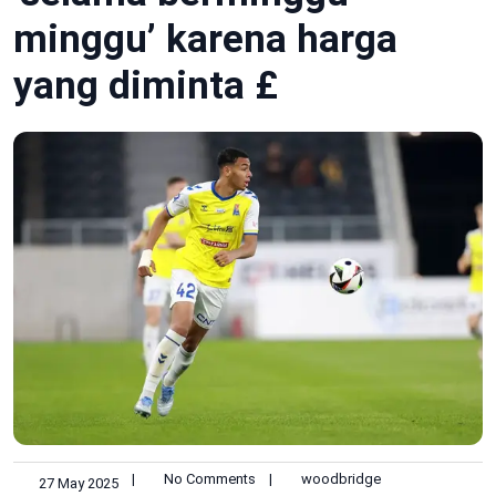
minggu’ karena harga
yang diminta £
|
No Comments
|
woodbridge
27 May 2025