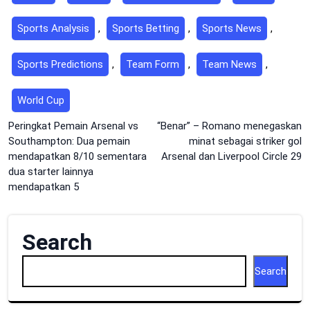
Sports Analysis
,
Sports Betting
,
Sports News
,
Sports Predictions
,
Team Form
,
Team News
,
World Cup
Post
Peringkat Pemain Arsenal vs
“Benar” – Romano menegaskan
Southampton: Dua pemain
minat sebagai striker gol
navigation
mendapatkan 8/10 sementara
Arsenal dan Liverpool Circle 29
dua starter lainnya
mendapatkan 5
Search
Search