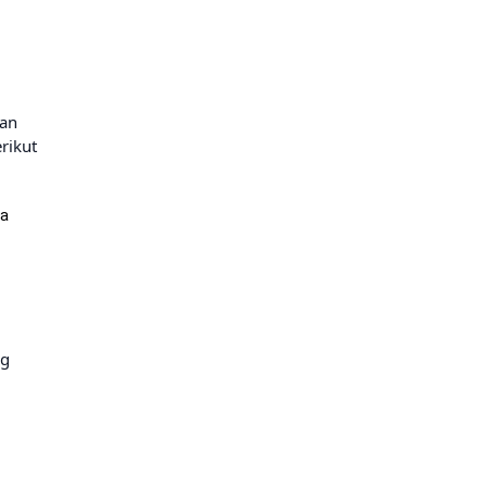
han
rikut
ra
ng