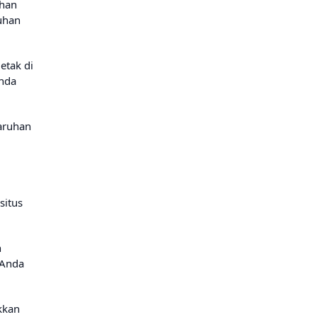
uhan
ruhan
etak di
Anda
taruhan
situs
n
 Anda
kkan