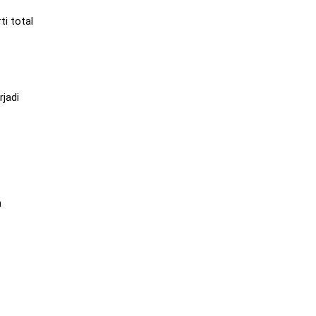
i total
rjadi
n