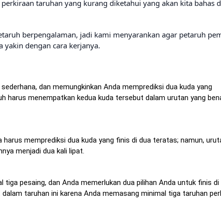
perkiraan taruhan yang kurang diketahui yang akan kita bahas 
 petaruh berpengalaman, jadi kami menyarankan agar petaruh pe
 yakin dengan cara kerjanya.
ng sederhana, dan memungkinkan Anda memprediksi dua kuda yang
aruh harus menempatkan kedua kuda tersebut dalam urutan yang ben
a harus memprediksi dua kuda yang finis di dua teratas; namun, uru
ya menjadi dua kali lipat.
l tiga pesaing, dan Anda memerlukan dua pilihan Anda untuk finis di
 dalam taruhan ini karena Anda memasang minimal tiga taruhan per