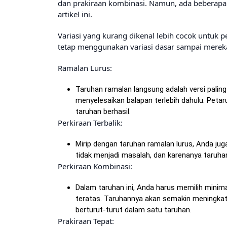
dan prakiraan kombinasi. Namun, ada beberapa 
artikel ini.
Variasi yang kurang dikenal lebih cocok untuk
tetap menggunakan variasi dasar sampai mereka
Ramalan Lurus:
Taruhan ramalan langsung adalah versi pali
menyelesaikan balapan terlebih dahulu. Pet
taruhan berhasil.
Perkiraan Terbalik:
Mirip dengan taruhan ramalan lurus, Anda jug
tidak menjadi masalah, dan karenanya taruhann
Perkiraan Kombinasi:
Dalam taruhan ini, Anda harus memilih minima
teratas. Taruhannya akan semakin meningkat
berturut-turut dalam satu taruhan.
Prakiraan Tepat: