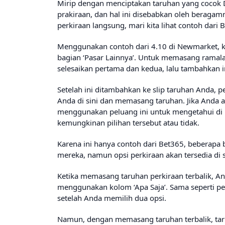
Mirip dengan menciptakan
taruhan yang cocok
D
prakiraan, dan hal ini disebabkan oleh beragam
perkiraan langsung, mari kita lihat contoh dari 
Menggunakan contoh dari 4.10 di Newmarket, kit
bagian ‘Pasar Lainnya’. Untuk memasang ramala
selesaikan pertama dan kedua, lalu tambahkan in
Setelah ini ditambahkan ke slip taruhan Anda, 
Anda di sini dan memasang taruhan. Jika Anda
menggunakan peluang ini untuk mengetahui di 
kemungkinan pilihan tersebut atau tidak.
Karena ini hanya contoh dari Bet365, beberapa b
mereka, namun opsi perkiraan akan tersedia di
Ketika memasang taruhan perkiraan terbalik, 
menggunakan kolom ‘Apa Saja’. Sama seperti pe
setelah Anda memilih dua opsi.
Namun, dengan memasang taruhan terbalik, tar