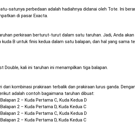
u-satunya perbedaan adalah hadiahnya didanai oleh Tote. Ini berart
mpatkan di pasar Exacta.
ruhan perkiraan berturut-turut dalam satu taruhan. Jadi, Anda akan
 kuda B untuk finis kedua dalam satu balapan, dan hal yang sama te
 Double, kali ini taruhan ini menampilkan tiga balapan.
iri dari kombinasi prakiraan terbalik dan prakiraan lurus ganda. Denga
berikut adalah contoh bagaimana taruhan dibuat:
 Balapan 2 – Kuda Pertama C, Kuda Kedua D
 Balapan 2 – Kuda Pertama D, Kuda Kedua C
 Balapan 2 – Kuda Pertama C, Kuda Kedua D
 Balapan 2 – Kuda Pertama D, Kuda Kedua C