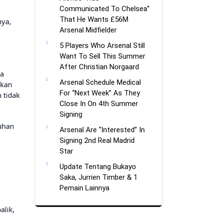
Communicated To Chelsea”
That He Wants £56M
nya,
Arsenal Midfielder
5 Players Who Arsenal Still
Want To Sell This Summer
After Christian Norgaard
ua
Arsenal Schedule Medical
akan
For “Next Week” As They
 tidak
Close In On 4th Summer
Signing
uhan
Arsenal Are “Interested” In
Signing 2nd Real Madrid
Star
Update Tentang Bukayo
Saka, Jurrien Timber & 1
Pemain Lainnya
alik,