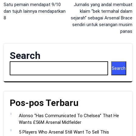
Post
Satu pemain mendapat 9/10
Jurnalis yang andal membuat
dan tujuh lainnya mendapatkan
klaim “bek termahal dalam
navigation
8
sejarah” sebagai Arsenal Brace
sendiri untuk serangan musim
panas
Search
Search
Pos-pos Terbaru
Alonso “Has Communicated To Chelsea” That He
Wants £56M Arsenal Midfielder
5 Players Who Arsenal Still Want To Sell This