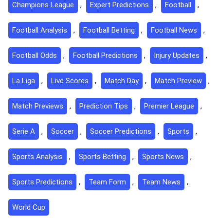
Champions League
,
Expert Predictions
,
Football
,
Football Analysis
,
Football Betting
,
Football News
,
Football Odds
,
Football Predictions
,
Injury Updates
,
La Liga
,
Live Scores
,
Match Day
,
Match Preview
,
Match Previews
,
Prediction Tips
,
Premier League
,
Serie A
,
Soccer
,
Soccer Predictions
,
Sports
,
Sports Analysis
,
Sports Betting
,
Sports News
,
Sports Predictions
,
Team Form
,
Team News
,
World Cup