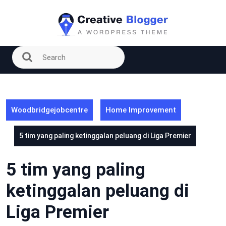
Skip
to
content
Woodbridgejobcentre
Home Improvement
5 tim yang paling ketinggalan peluang di Liga Premier
5 tim yang paling
ketinggalan peluang di
Liga Premier